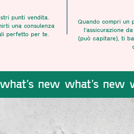
stri punti vendita.
Quando compri un pai
rnirti una consulenza
l’assicurazione d
li perfetto per te.
(può capitare), ti b
 new what’s new what’s 