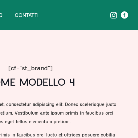
D
CONTATTI
[cf="st_brand"]
ME MODELLO 4
t, consectetur adipiscing elit. Donec scelerisque justo
etium. Vestibulum ante ipsum primis in faucibus orci
us eget tellus elementum pretium.
mis in faucibus orci luctu et ultrices posuere cubilia