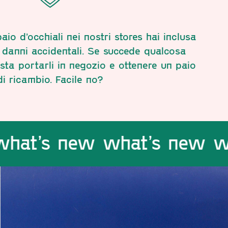
o d’occhiali nei nostri stores hai inclusa
a danni accidentali. Se succede qualcosa
asta portarli in negozio e ottenere un paio
di ricambio. Facile no?
new what’s new what’s 