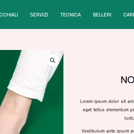
CCHIALI
SERVIZI
TECNICA
BELLERI
CAR
NO
Lorem ipsum dolor sit ame
eget tellus elementum pr
luct
Vestibulum ante ipsum pri