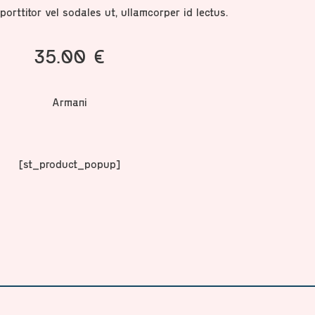
s, porttitor vel sodales ut, ullamcorper id lectus.
35.00
€
Armani
[st_product_popup]