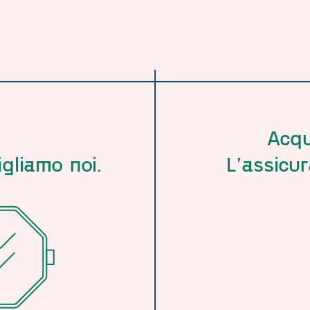
Acqu
igliamo noi.
L’assicur